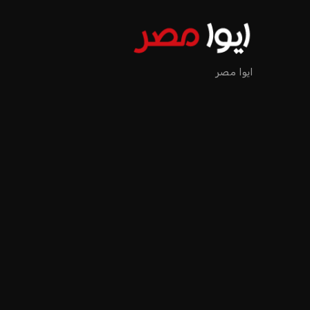
إنفانتينو يخطو نحو ولاية را
عمر إبراهيم
منذ 16 أيام