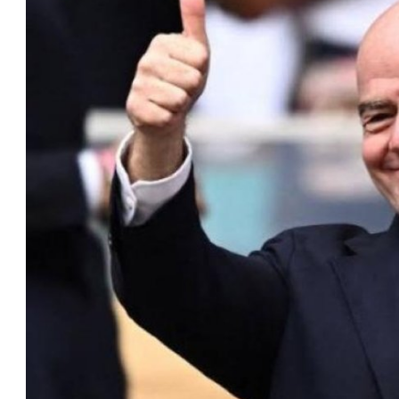
مستثمر هندي بريطاني يسعى لامتلاك
حصة في نادي ليفربول الرياضي
عمر إبراهيم
22 يوليو 2026
تحقق من قهوتك المغشوشة 7 علامات
تدل على جودتها قبل أول رشفة
خالد فؤاد
18 يوليو 2026