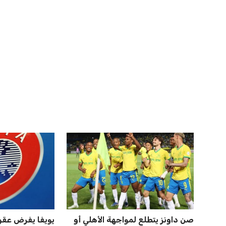
مورينيو يتخذ قراراً حاسماً بشأن
مصر تنطلق في رح
مستقبل جونزالو جارسيا ف...
بقيادة حسام حس
عمر إبراهيم
21 يوليو 2026
عمر إبراهيم
21 يوليو 2026
خروج ألمانيا يشكل خطرًا على
الأهلي يخطط للا