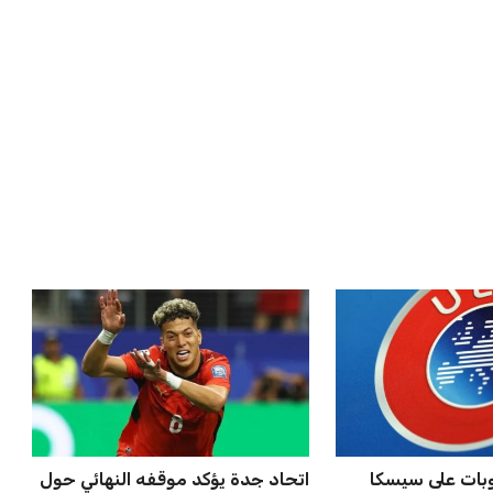
لة أمم إفريقيا
حسام حسن يدعو لتكثيف مباريات
ن في أول تح...
الدوري لاكتشاف مواهب جديدة...
عمر إبراهيم
22 يوليو 2026
حتفاظ بكريم فؤاد
صن داونز يتأهب لملاقاة الفائز من