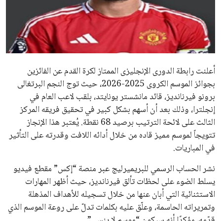
علوم وتكنولوجيا
المرأة والجمال
حوادث
أعلنت رابطة الدورى الإنجليزى الممتاز لكرة القدم عن الفائزين
بجوائز الموسم الكروى 2025-2026، حيث توج النجم البرتغالى
محافظات
برونو فيرنانديز، قائد مانشستر يونايتد، بلقب لاعب العام في
إنجلترا، وذلك بعد أن أسهم بشكل كبير في تحقيق فريقه المركز
الثالث على لائحة الترتيب برصيد 68 نقطة. يُعتبر هذا الإنجاز
تتويجاً لموسم مميز قاده من خلال أدائه اللافت وقدرته على التأثير
في المباريات.
نشر الحساب الرسمي للبريميرليج عبر منصة “إكس” مقطع فيديو
يسلط الضوء على لحظات تألق فيرنانديز، حيث أظهر المهارات
الاستثنائية التي أبان عنها من خلال تسجيله للأهداف المذهلة
وتمريراته الحاسمة، وعلّق عليه بكلمات تدلّ على روعة الموسم الذي
قدّمه، مؤكدًا أنه سيكون “موسم لا ينسى”.