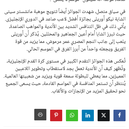
في سياق متصل، شهدت الجوائز أيضاً تتويج موهبة مانشستر سيتى
الشابة نيكو أوريلى بجائزة أفضل لاعب صاعد في الدوري الإنجليزى.
يأتي ذلك في ظل التنافس الشديد بين الأندية والمواهب الصاعدة،
حيث تبرز الشابا أمام أعين الجماهير والمحللين. يُذكر أن أوريلى
يلعب إلى جانب النجم المصري عمر مرموش، مما يزيد من قوة
الفريق ويجعله واحداً من أبرز الفرق في الموسم الحالي.
تُعكس هذه الجوائز التقدم الكبير في مستوى كرة القدم الإنجليزية،
وتُظهر كيف أن الأندية تعمل بجد لاستقطاب وتطوير اللاعبين
المميزين، مما يعطي للبطولة سمعة قوية ويزيد من شعبيتها العالمية.
يُنتظر أن تستمر المنافسة في المواسم القادمة، حيث يسعى الجميع
نحو تحقيق المزيد من الإنجازات والألقاب.