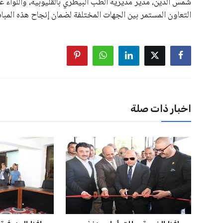
على الرغم من هذه الانتقادات، تشير التوقعات إلى أن إنفانتين
منافس قوي يتمتع بإجماع داخل الأسرة الكروية الدولية. هذا يع
اخبار ذات صلة