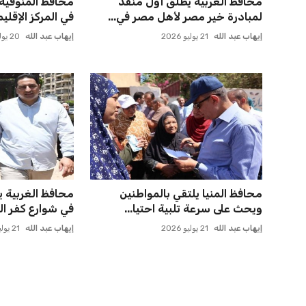
حسام حسن يدعو لتكثيف مباريات
مورينيو يتخذ قرا
الدوري لاكتشاف مواهب جديدة...
مستقبل جونزالو 
عمر إبراهيم
22 يوليو 2026
عمر إبراهيم
21 يوليو 2026
المغرب الفاسي يعلن عن قرار بديل
صفقة سوبر تعوض
بنجديدة ويضع حدًا للجدل
وماباسا هدف بيرا
عمر إبراهيم
21 يوليو 2026
عمر إبراهيم
21 يوليو 2026