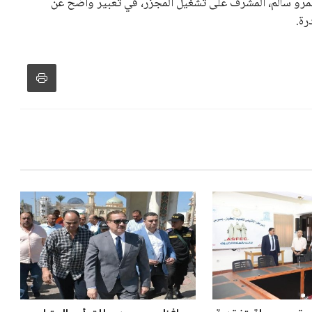
و يمتلك فرصًا كبيرة للفوز بولاية جديدة، خصوصًا في ظل غياب
زز من فرص استمراره في قيادة “فيفا” حتى عام 2031.