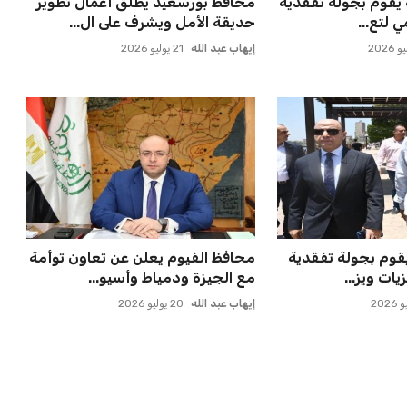
راً حاسماً بشأن
الأهلي يخطط للاحتفاظ بكريم فؤاد
جارسيا ف...
في مفاجأة سانحة للجماهير
عمر إبراهيم
22 يوليو 2026
 ماييلي شالوليلي
مصر تحقق قفزة قوية في تصنيف
ميدز الر...
فيفا بارتفاع 5 مراكز ماذا ي...
عمر إبراهيم
21 يوليو 2026