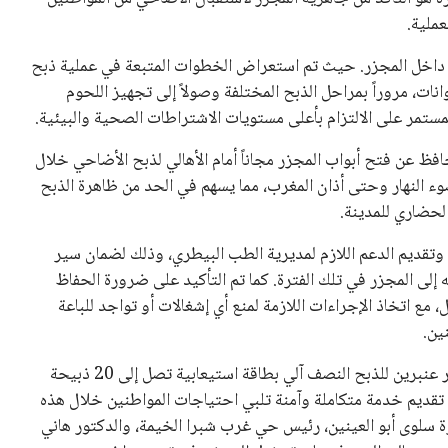
 كرئيس للاتحاد الدولي لكرة القدم “فيفا” لفترة رابعة، بعد أن
حصل على تأييد واسع من أكثر من 200 اتحاد وطني من أصل 211 في الجمعية العمومية. مما يعزز فرصته للفوز في الانتخابات
نفانتينو في الآونة الأخيرة. حتى الآن، لم يتقدم أي مرشح منافس
 إلى اسم يوازن موقف إنفانتينو، قبل انتهاء فترة الترشح في
تلفة، بما في ذلك الاتحاد الأفريقي والآسيوي، بالإضافة إلى دعم
عة من القرارات التي اتخذها في زيادة الموارد المالية لهذه
، وإطلاق بطولات دولية جديدة تحت مظلة “فيفا”.
لأوروبية، حيث ارتفعت حدة الانتقادات الموجهة إلى إنفانتينو
دول الزمني للمسابقات المحلية. وقد دعا رئيس رابطة الدوري
اساته تضر بصناعة كرة القدم وتزيد من ضغوط المباريات.