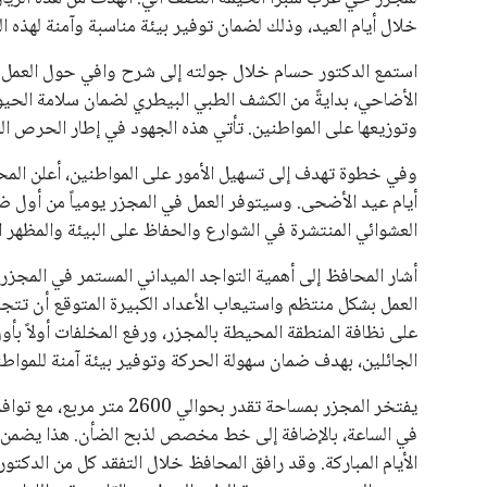
يبدو أن السويسري جياني إنفانتينو في طريقه للاحتفاظ بمنصبه
المقررة عام 2027، ويجعله المرشح الأكثر حظًا حتى الآن.
هذا الدعم الواسع يأتي على الرغم من الانتقادات التي وجهت لإ
في السباق الانتخابي، ولم تتمكن الأصوات المعارضة من التوصل
نوفمبر المقبل.
يعتمد إنفانتينو على قاعدة دعم قوية من الاتحادات القارية المخ
غالبية اتحادات أمريكا الجنوبية والكونكاكاف. وقد ساهمت مجمو
الاتحادات، فضلاً عن رفع عدد الفرق المشاركة في كأس العالم
على الجانب الآخر، تتركز المعارضة بشكل ملحوظ داخل القارة ا
بسبب التوسع المستمر في البطولات الدولية وأثر ذلك على الج
الإسباني، خافيير تيباس، إلى تنحّي إنفانتينو، معتبراً أن سي