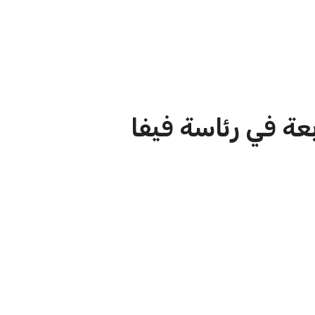
الاخبار الشائعة
ا
إنفانتينو يخطو نحو ولاية رابعة في
ا
رئاسة فيفا
ا
عمر إبراهيم
22 يوليو 2026
مستثمر هندي بريطاني يسعى لامتلاك
حصة في نادي ليفربول الرياضي
عمر إبراهيم
22 يوليو 2026