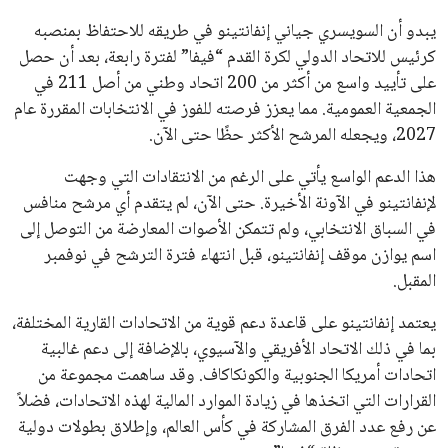
في نادي ليفربول الرياضي
عمر إبراهيم
22 يوليو 2026
تحقق من قهوتك المغشوشة 7 علامات تدل
على جودتها قبل أول رشفة
خالد فؤاد
18 يوليو 2026
القائمة البريدية
انضم إلى قائمة المشتركين لدينا لتحصل على أحدث الأخبار، التحديثات
والعروض الخاصة مباشرة في صندوق بريدك
اشتراك
جميع الحقوق محفوظة لموقعنا ايوا مصر