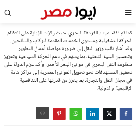
على الجانب الآخر، تتركز المعارضة بشكل ملحوظ داخل القارة
الأوروبية، حيث ارتفعت حدة الانتقادات الموجهة إلى إنفانتينو
بسبب التوسع المستمر في البطولات الدولية وأثر ذلك على الجدول
الزمني للمسابقات المحلية. وقد دعا رئيس رابطة الدوري الإسباني،
خافيير تيباس، إلى تنحّي إنفانتينو، معتبراً أن سياساته تضر بصناعة
كرة القدم وتزيد من ضغوط المباريات.
على الرغم من هذه الانتقادات، تشير التوقعات إلى أن إنفانتينو
يمتلك فرصًا كبيرة للفوز بولاية جديدة، خصوصًا في ظل غياب
منافس قوي يتمتع بإجماع داخل الأسرة الكروية الدولية. هذا يعزز
من فرص استمراره في قيادة “فيفا” حتى عام 2031.