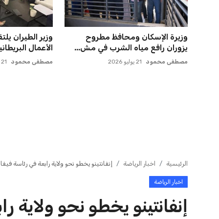
يويفا يفرض عقوبات على سيسكا
أزمة زيزو مع الز
صوفيا بسبب التحية النازية ف...
وتثير الجدل
عمر إبراهيم
22 يوليو 2026
عمر إبراهيم
21 يوليو 2026