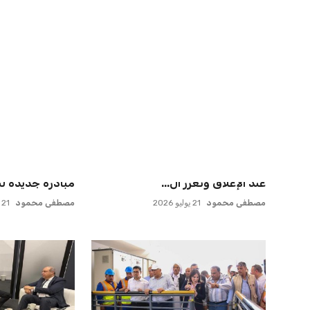
اخبار ذات صلة
مورينيو يتخذ قراراً حاسماً بشأن
صن داونز يتطلع 
مستقبل جونزالو جارسيا ف...
بطل أوقيانوسيا 
عمر إبراهيم
21 يوليو 2026
عمر إبراهيم
22 يوليو 2026