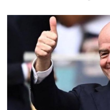
إنفانتينو يخطو نحو ولاية رابعة في
ا
رئاسة فيفا
ا
عمر إبراهيم
22 يوليو 2026
مستثمر هندي بريطاني يسعى لامتلاك
حصة في نادي ليفربول الرياضي
عمر إبراهيم
22 يوليو 2026
تحقق من قهوتك المغشوشة 7 علامات
تدل على جودتها قبل أول رشفة
خالد فؤاد
18 يوليو 2026