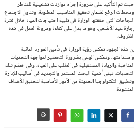
على الجانب الآخر، تتركز المعارضة بشكل ملحوظ داخل القارة
الأوروبية، حيث ارتفعت حدة الانتقادات الموجهة إلى إنفانتينو
بسبب التوسع المستمر في البطولات الدولية وأثر ذلك على الجدول
الزمني للمسابقات المحلية. وقد دعا رئيس رابطة الدوري الإسباني،
خافيير تيباس، إلى تنحّي إنفانتينو، معتبراً أن سياساته تضر بصناعة
كرة القدم وتزيد من ضغوط المباريات.
على الرغم من هذه الانتقادات، تشير التوقعات إلى أن إنفانتينو
يمتلك فرصًا كبيرة للفوز بولاية جديدة، خصوصًا في ظل غياب
منافس قوي يتمتع بإجماع داخل الأسرة الكروية الدولية. هذا يعزز
من فرص استمراره في قيادة “فيفا” حتى عام 2031.