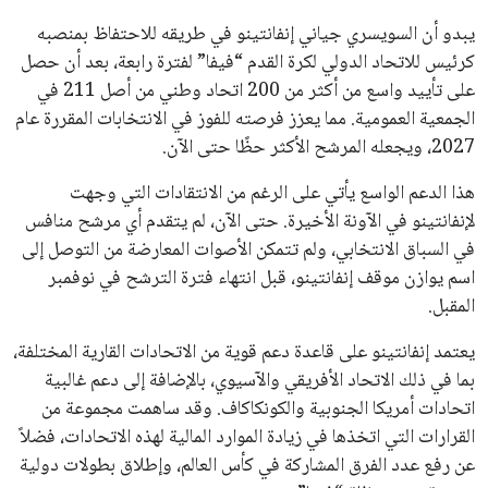
في نادي ليفربول الرياضي
عمر إبراهيم
22 يوليو 2026
تحقق من قهوتك المغشوشة 7 علامات تدل
على جودتها قبل أول رشفة
خالد فؤاد
18 يوليو 2026
القائمة البريدية
انضم إلى قائمة المشتركين لدينا لتحصل على أحدث الأخبار، التحديثات
والعروض الخاصة مباشرة في صندوق بريدك
اشتراك
جميع الحقوق محفوظة لموقعنا ايوا مصر