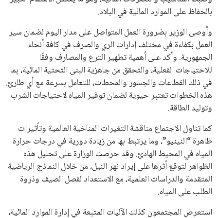
يبدو أن السويسري جياني إنفانتينو في طريقه للاحتفاظ بمنصبه
كرئيس للاتحاد الدولي لكرة القدم “فيفا” لفترة رابعة، بعد أن حصل
على تأييد واسع من أكثر من 200 اتحاد وطني من أصل 211 في
الجمعية العمومية. مما يعزز فرصته للفوز في الانتخابات المقررة عام
2027، ويجعله المرشح الأكثر حظًا حتى الآن.
هذا الدعم الواسع يأتي على الرغم من الانتقادات التي وجهت
لإنفانتينو في الآونة الأخيرة. حتى الآن، لم يتقدم أي مرشح منافس
في السباق الانتخابي، ولم تتمكن الأصوات المعارضة من التوصل إلى
اسم يوازن موقف إنفانتينو، قبل انتهاء فترة الترشح في نوفمبر
المقبل.
يعتمد إنفانتينو على قاعدة دعم قوية من الاتحادات القارية المختلفة،
بما في ذلك الاتحاد الأفريقي والآسيوي، بالإضافة إلى دعم غالبية
اتحادات أمريكا الجنوبية والكونكاكاف. وقد ساهمت مجموعة من
القرارات التي اتخذها في زيادة الموارد المالية لهذه الاتحادات، فضلاً
عن رفع عدد الفرق المشاركة في كأس العالم، وإطلاق بطولات دولية
جديدة تحت مظلة “فيفا”.