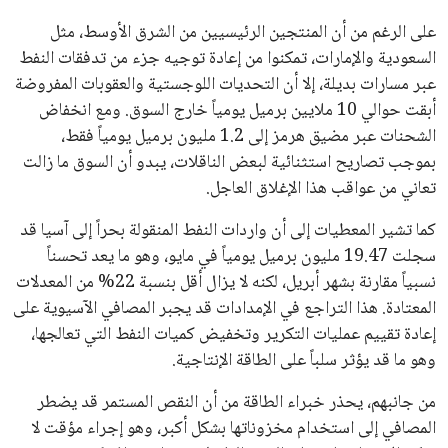
على الرغم من أن المنتجين الرئيسيين من الشرق الأوسط، مثل
السعودية والإمارات، تمكنوا من إعادة توجيه جزء من تدفقات النفط
عبر مسارات بديلة، إلا أن التحديات اللوجستية والعقوبات المفروضة
أبقت حوالي 10 ملايين برميل يومياً خارج السوق. ومع انخفاض
الشحنات عبر مضيق هرمز إلى 1.2 مليون برميل يومياً فقط،
بموجب تصاريح استثنائية لبعض الناقلات، يبدو أن السوق ما زالت
تعاني من عواقب هذا الإغلاق العاجل.
كما تشير المعطيات إلى أن واردات النفط المنقولة بحراً إلى آسيا قد
سجلت 19.47 مليون برميل يومياً في مايو، وهو ما يعد تحسناً
نسبياً مقارنة بشهر أبريل، لكنه لا يزال أقل بنسبة 22% من المعدلات
المعتادة. هذا التراجع في الإمدادات قد يجبر المصافي الآسيوية على
إعادة تقييم عمليات التكرير وتخفيض كميات النفط التي تعالجها،
وهو ما قد يؤثر سلباً على الطاقة الإنتاجية.
من جانبهم، يحذر خبراء الطاقة من أن النقص المستمر قد يضطر
المصافي إلى استخدام مخزوناتها بشكل أكبر، وهو إجراء مؤقت لا