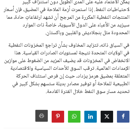
يمكن الاعتماد عليه على المدى الطويل دون استنزاف كبير
لاحتياطيات النفط. إذا استمرت أزمة الملاحة في المضيق، فإن أسعار
المنتجات النفطية المكررة من المرجح أن تشهد ارتفاعاتٍ حادة، مما
سيزيد من الأعباء على الدول الآسيوية، خاصةً ذات الموارد
المحدودة مثل بنجلاديش والفلبين وباكستان.
في السياق ذاته، تتزايد المخاوف بشأن تراجع المخزونات النفطية
في الولايات المتحدة نتيجة لمستويات الصادرات القياسية. هذا
الانخفاض في المخزونات قد يضيف المزيد من الضغوط على موازين
الإمدادات العالمية. ترقب السوق للأحداث السياسية والاقتصادية
المتعلقة بمضيق هرمز يزداد، حيث إن فرص استئناف الحركة
الطبيعية للملاحة أو توفير مصادر بديلة ستسهم بشكل كبير في
تحديد مسار سوق النفط خلال الفترة القادمة.