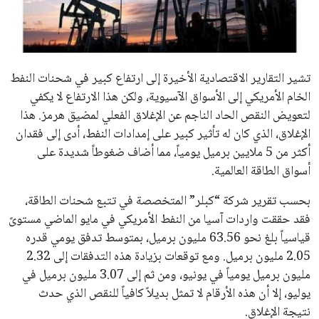
علوم وتكنولوجيا
المرأة والجمال
تشير التقارير الاقتصادية الأخيرة إلى ارتفاع كبير في شحنات النفط
حوادث
الخام الأمريكي إلى الأسواق الآسيوية، ولكن هذا الارتفاع لا يكفي
لتعويض النقص الحاد الناجم عن الإغلاق الفعلي لمضيق هرمز. هذا
محافظات
الإغلاق، الذي كان له تأثير كبير على إمدادات النفط، أدى إلى فقدان
أكثر من 5 ملايين برميل يومياً، مما أضاف ضغوطاً شديدة على
أسواق الطاقة العالمية.
بحسب تقرير شركة “كبلر” المتخصصة في تتبع شحنات الطاقة،
فقد حققت واردات آسيا من النفط الأمريكي في مايو الماضي مستوىً
قياسياً بلغ نحو 63.56 مليون برميل، بمتوسط تدفق يومي قدره
2.05 مليون برميل. ومع توقعات بزيادة هذه التدفقات إلى 2.32
مليون برميل يومياً في يونيو، ومن ثم إلى 3.07 مليون برميل في
يوليو، إلا أن هذه الأرقام لا تمثل بديلاً كافياً للنقص الذي حدث
نتيجة الإغلاق.