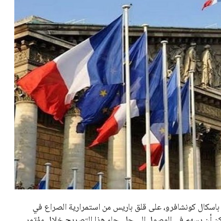
 باسكال كونشافرو، على قلق باريس من استمرارية الصراع في
ر يمكن أن يسهم في الوصول إلى حل. جاء هذا التصريح خلال مؤتمر