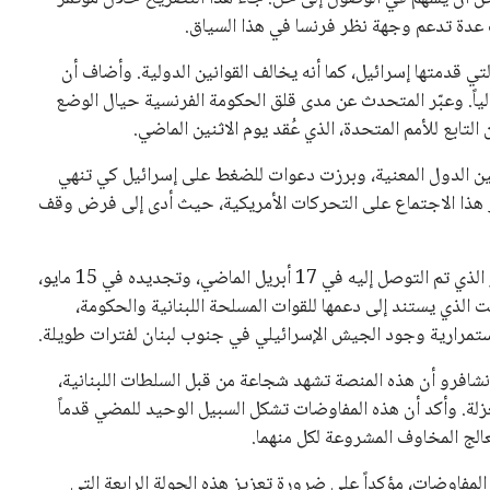
 عدة تدعم وجهة نظر فرنسا في هذا السياق.
ي قدمتها إسرائيل، كما أنه يخالف القوانين الدولية. وأضاف أن
ياً. وعبّر المتحدث عن مدى قلق الحكومة الفرنسية حيال الوضع
تابع للأمم المتحدة، الذي عُقد يوم الاثنين الماضي.
بين الدول المعنية، وبرزت دعوات للضغط على إسرائيل كي تنهي
ير هذا الاجتماع على التحركات الأمريكية، حيث أدى إلى فرض وقف
ومن جهته، لم يغفل كونشافرو الإشارة إلى أن وقف إطلاق النار الذي تم التوصل إليه في 17 أبريل الماضي، وتجديده في 15 مايو،
 الذي يستند إلى دعمها للقوات المسلحة اللبنانية والحكومة،
لاستمرارية وجود الجيش الإسرائيلي في جنوب لبنان لفترات طويلة.
نشافرو أن هذه المنصة تشهد شجاعة من قبل السلطات اللبنانية،
ة. وأكد أن هذه المفاوضات تشكل السبيل الوحيد للمضي قدماً
الج المخاوف المشروعة لكل منهما.
لمفاوضات، مؤكداً على ضرورة تعزيز هذه الجولة الرابعة التي