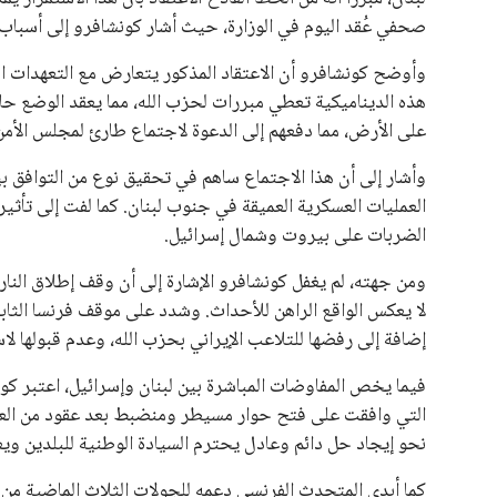
صحفي عُقد اليوم في الوزارة، حيث أشار كونشافرو إلى أسباب
وأوضح كونشافرو أن الاعتقاد المذكور يتعارض مع التعهدات الت
هذه الديناميكية تعطي مبررات لحزب الله، مما يعقد الوضع حال
على الأرض، مما دفعهم إلى الدعوة لاجتماع طارئ لمجلس الأمن ال
وأشار إلى أن هذا الاجتماع ساهم في تحقيق نوع من التوافق 
العمليات العسكرية العميقة في جنوب لبنان. كما لفت إلى تأث
الضربات على بيروت وشمال إسرائيل.
لا يعكس الواقع الراهن للأحداث. وشدد على موقف فرنسا الثابت
إضافة إلى رفضها للتلاعب الإيراني بحزب الله، وعدم قبولها 
فيما يخص المفاوضات المباشرة بين لبنان وإسرائيل، اعتبر كو
التي وافقت على فتح حوار مسيطر ومنضبط بعد عقود من العزل
نحو إيجاد حل دائم وعادل يحترم السيادة الوطنية للبلدين ويع
كما أبدى المتحدث الفرنسي دعمه للجولات الثلاث الماضية من ا