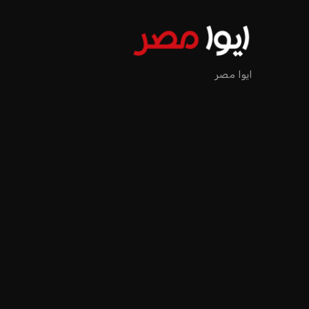
إنفانتينو يخطو نحو ولاية را
عمر إبراهيم
منذ 16 أيام