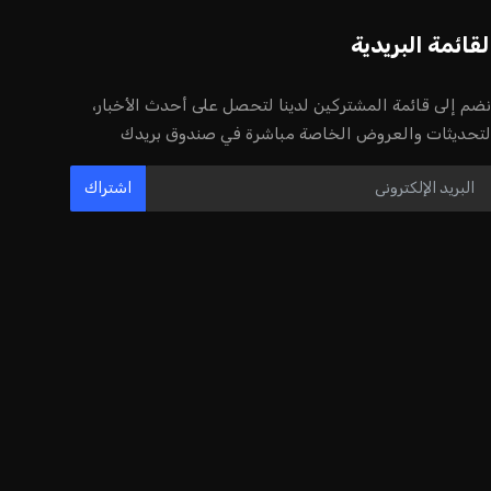
إنفانتينو يخطو نحو ولاية رابعة في رئاسة
فيفا
عمر إبراهيم
22 يوليو 2026
مستثمر هندي بريطاني يسعى لامتلاك
حصة في نادي ليفربول الرياضي
عمر إبراهيم
22 يوليو 2026
بريطانيا تعلن دعمها لاستخدام أمريكا
قواعدها العسكرية لتنفيذ ضربات ضد
إيران
كريم أشرف
22 يوليو 2026
خروج ألمانيا يشكل خطرًا على التسويق
العالمي للدوري الألماني
عمر إبراهيم
22 يوليو 2026